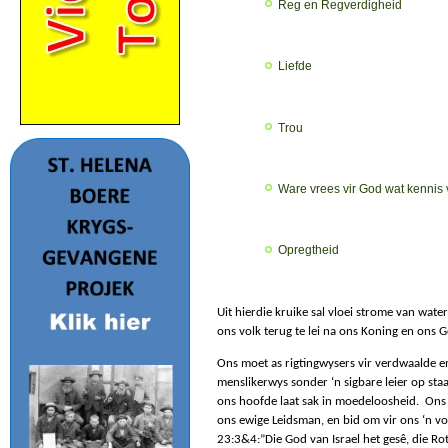
Reg en Regverdigheid
Liefde
Trou
Ware vrees vir God wat kennis
Opregtheid
Uit hierdie kruike sal vloei strome van water
ons volk terug te lei na ons Koning en ons 
Ons moet as rigtingwysers vir verdwaalde e
menslikerwys sonder ‘n sigbare leier op sta
ons hoofde laat sak in moedeloosheid.
Ons 
ons ewige Leidsman, en bid om vir ons ‘n vol
23:3&4:”Die God van Israel het gesê, die Rot