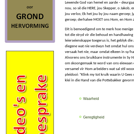
Lewende God van hemel en aarde – deurgaan
nou, so sê die HERE, jou Skepper, o Jakob, e
jou verlos; Ek het jou by jou naam geroep; j
geroep; derhalwe MOET ons Hom, en Hom all
Dit is bemoedigend om te merk hoe menige 
tot die stryd vir die behoud en handhawing 
leierseienskappe toegerus is, het geblyk die
diegene wat nie verdwyn het omdat hul ons 
versaak het nie, maar omdat elkeen in sy/haa
Alvorens ons bruikbare instrumente in Sy H
om skoongemaak te word van ons eiewaan en
versamel vir Hom arbeiders wat sal stil woo
pleidooi: ”Klink my tot kruik waarin U Gees 
klei in die Hand van die Pottebakker gevorm 
Waarheid
Geregtigheid