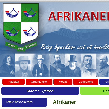
Tuisblad
Organisasie
Media
Godsdiens
Afr
Afrikaner
Totale besoekerstal