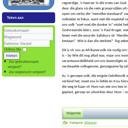
regverdige, ‘n heerser in die vrees van God
deur die glans ná die reën grasspruitjies uit
open om verby die “menslike standaard” van
Teken aan
volksleier te fokus, want met die maatstaf va
ons volk “voel-voel die donker in” mislei het
Godvresende leiers, soos ‘n Paul Kruger, wa
lewer met die woorde: Salisbury sê: ‘Hierdie
Gebruikernaam
bestaan!’
Wie is dan die sterkste?
Tog seker
Wagwoord
Geheime
Sleutel
Onthou My
Dit is vir ons as Afrikanervolk nie nodig om 
Inteken
is – by Wie dit nog altyd was, maar ons mo
verantwoordelikheid om ons lewensligte só h
Jou gebruikernaam
verdwaalde volksgenote, genoegsame lig sal 
vergeet?
Jou wagwoord vergeet?
As ‘n geroepe volk, die enigste Geloftevolk
verbind het, moet ons in liefde en trou hier
die weg te baan vir Hom van wie ons lees i
geplant, geroep en uitverkies deur Hom – o
Volgende
Kategorie:
Afrikaner