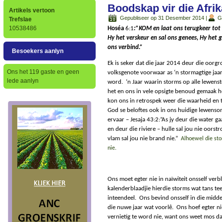
Boodskap vir die Afrik
Artikels vertoon
Gepubliseer op 31 Desember 2014
|
G
Trefslae
10538486
Hoséa
6:1
:”KOM en laat ons terugkeer tot
Hy het verskeur en sal ons genees, Hy het g
ons verbind.”
Besoekers aanlyn
Ek is seker dat die jaar 2014 deur die oorg
Ons het 119 gaste en geen
volksgenote voorwaar as ‘n stormagtige jaa
lede aanlyn
word.
‘n Jaar waarin storms op alle lewen
het en ons in vele opsigte benoud gemaak h
kon ons in retrospek weer die waarheid en 
God se beloftes ook in ons huidige lewens
ervaar – Jesaja 43:2:”As jy deur die water gaa
en deur die riviere – hulle sal jou nie oorstr
vlam sal jou nie brand nie.”
Alhoewel die sto
nie.
Ons moet egter nie in naïwiteit onsself verb
kalenderblaadjie hierdie storms wat tans te
inteendeel.
Ons bevind onsself in die midde
die nuwe jaar wat voorlê.
Ons hoef egter ni
vernietig te word nie, want ons weet mos da