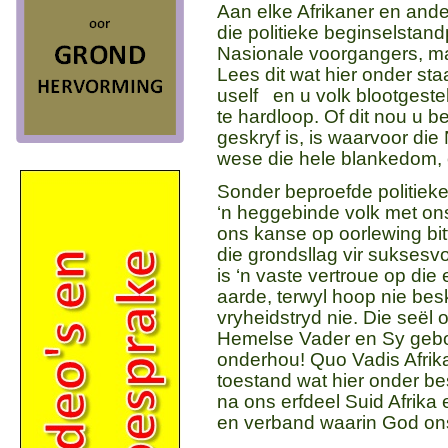
Aan elke Afrikaner en ande
die politieke beginselstan
Nasionale voorgangers, ma
Lees dit wat hier onder s
uself en u volk blootgeste
te hardloop. Of dit nou u b
geskryf is, is waarvoor di
wese die hele blankedom, 
Sonder beproefde politie
‘n heggebinde volk met on
ons kanse op oorlewing bitt
die grondsllag vir suksesv
is ‘n vaste vertroue op di
aarde, terwyl hoop nie be
vryheidstryd nie. Die seël op
Hemelse Vader en Sy geboo
onderhou! Quo Vadis Afrik
toestand wat hier onder be
na ons erfdeel Suid Afrika
en verband waarin God ons