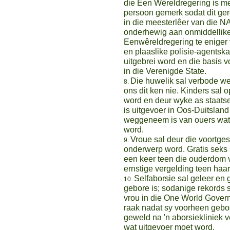
die Een Wêreldregering is me
persoon gemerk sodat dit ger
in die meesterlêer van die N
onderhewig aan onmiddellike
Eenwêreldregering te eniger t
en plaaslike polisie-agentsk
uitgebrei word en die basis v
in die Verenigde State.
Die huwelik sal verbode w
ons dit ken nie. Kinders sal
word en deur wyke as staats
is uitgevoer in Oos-Duitslan
weggeneem is van ouers wat d
word.
Vroue sal deur die voortge
onderwerp word. Gratis seks 
een keer teen die ouderdom v
ernstige vergelding teen haa
Selfaborsie sal geleer en 
gebore is; sodanige rekords s
vrou in die One World Gover
raak nadat sy voorheen geboo
geweld na 'n aborsiekliniek v
wat uitgevoer moet word.