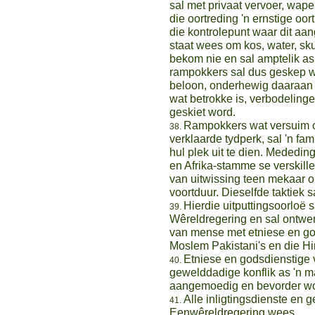
sal met privaat vervoer, wap
die oortreding 'n ernstige oor
die kontrolepunt waar dit aan
staat wees om kos, water, sk
bekom nie en sal amptelik as
rampokkers sal dus geskep wo
beloon, onderhewig daaraan d
wat betrokke is, verbodelin
geskiet word.
Rampokkers wat versuim om
verklaarde tydperk, sal 'n fam
hul plek uit te dien. Mededi
en Afrika-stamme se verskille
van uitwissing teen mekaar
voortduur. Dieselfde taktiek 
Hierdie uitputtingsoorloë
Wêreldregering en sal ontwer
van mense met etniese en gods
Moslem Pakistani's en die Hi
Etniese en godsdienstige v
gewelddadige konflik as 'n man
aangemoedig en bevorder wo
Alle inligtingsdienste en 
Eenwêreldregering wees.