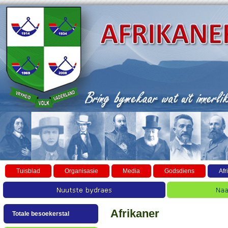
Tuisblad
Organisasie
Media
Godsdiens
Afr
Afrikaner
Totale besoekerstal