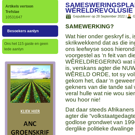
SAMESWERINGSPLAN
Artikels vertoon
WÊRELDREVOLUSIE
Trefslae
Gepubliseer op 28 September 2022
|
G
10531647
SAMEWERKING?
Besoekers aanlyn
Wat hier onder geskryf is, i
skrikwekkend dat as die in
Ons het 115 gaste en geen
ons leefwyse soos hierond
lede aanlyn
voorgestel as ‘n feit van d
W
Ê
RELDREGERING wat in
is, verskans agter die NU
W
Ê
RELD ORDE, tot sy vo
gekom het, daar ‘n geween
gekners van die tande sal
veral hulle wat nie wou sie
wou hoor nie!
Dat daar steeds Afrikaners 
agter die “volkstaatgedagte
godlose grondwet van 199
derglike politieke dwalinge