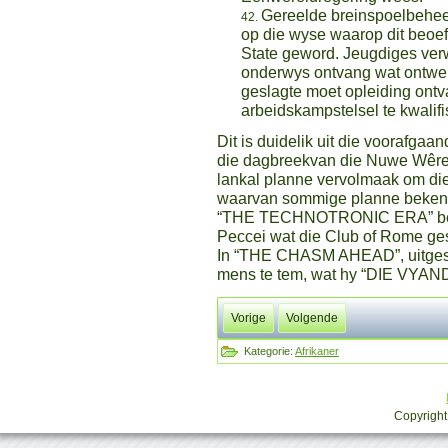
Gereelde breinspoelbehee
op die wyse waarop dit beoefe
State geword. Jeugdiges verw
onderwys ontvang wat ontwer
geslagte moet opleiding ont
arbeidskampstelsel te kwalifi
Dit is duidelik uit die voorafga
die dagbreekvan die Nuwe Wêre
lankal planne vervolmaak om die
waarvan sommige planne bekend 
“THE TECHNOTRONIC ERA” beken
Peccei wat die Club of Rome gest
In “THE CHASM AHEAD”, uitgesp
mens te tem, wat hy “DIE VYAN
Vorige
Volgende
Kategorie:
Afrikaner
Copyright