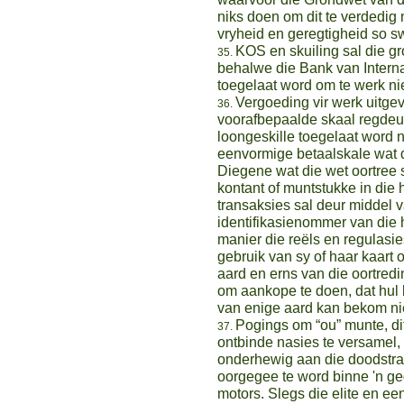
niks doen om dit te verdedig
vryheid en geregtigheid so sw
KOS en skuiling sal die g
behalwe die Bank van Intern
toegelaat word om te werk ni
Vergoeding vir werk uitge
voorafbepaalde skaal regdeu
loongeskille toegelaat word n
eenvormige betaalskale wat 
Diegene wat die wet oortree 
kontant of muntstukke in die 
transaksies sal deur middel v
identifikasienommer van die 
manier die reëls en regulasie
gebruik van sy of haar kaart o
aard en erns van die oortred
om aankope te doen, dat hul k
van enige aard kan bekom ni
Pogings om “ou” munte, dit
ontbinde nasies te versamel
onderhewig aan die doodstraf
oorgegee te word binne 'n ge
motors. Slegs die elite en e