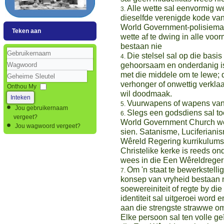
Alle wette sal eenvormig w
dieselfde verenigde kode van
World Government-polisiema
Teken aan
wette af te dwing in alle vo
bestaan nie
Die stelsel sal op die basi
Gebruikernaam
gehoorsaam en onderdanig is
met die middele om te lewe; 
Wagwoord
Geheime
verhonger of onwettig verklaa
Sleutel
Onthou My
wil doodmaak.
Inteken
Vuurwapens of wapens van e
Jou gebruikernaam
Slegs een godsdiens sal toe
vergeet?
World Government Church wee
Jou wagwoord vergeet?
sien. Satanisme, Luciferiani
Wêreld Regering kurrikulums 
Christelike kerke is reeds on
wees in die Een Wêreldreger
Om 'n staat te bewerkstelli
konsep van vryheid bestaan ​​
soewereiniteit of regte by di
identiteit sal uitgeroei word
aan die strengste strawwe om
Elke persoon sal ten volle ge