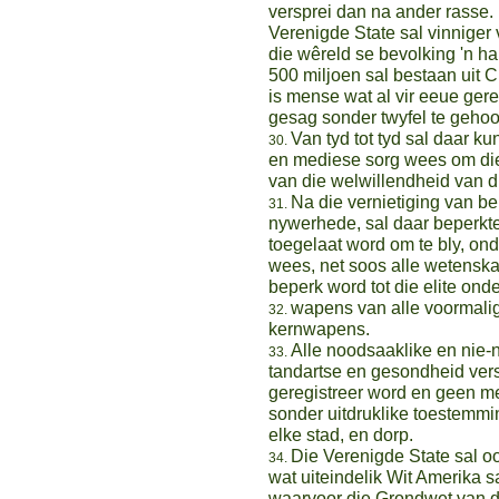
versprei dan na ander rasse
Verenigde State sal vinniger 
die wêreld se bevolking 'n ha
500 miljoen sal bestaan ​​uit
is mense wat al vir eeue ge
gesag sonder twyfel te geho
Van tyd tot tyd sal daar k
en mediese sorg wees om die 
van die welwillendheid van d
Na die vernietiging van be
nywerhede, sal daar beperkt
toegelaat word om te bly, o
wees, net soos alle wetenska
beperk word tot die elite on
wapens van alle voormalig
kernwapens.
Alle noodsaaklike en nie-
tandartse en gesondheid vers
geregistreer word en geen m
sonder uitdruklike toestemmi
elke stad, en dorp.
Die Verenigde State sal o
wat uiteindelik Wit Amerika 
waarvoor die Grondwet van die