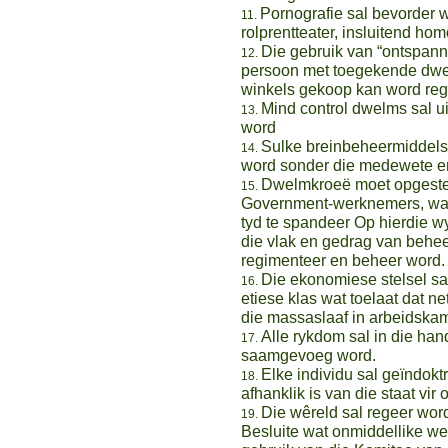
Pornografie sal bevorder w
rolprentteater, insluitend ho
Die gebruik van “ontspann
persoon met toegekende dw
winkels gekoop kan word reg 
Mind control dwelms sal u
word
Sulke breinbeheermiddels
word sonder die medewete e
Dwelmkroeë moet opgestel
Government-werknemers, waar
tyd te spandeer Op hierdie wy
die vlak en gedrag van behee
regimenteer en beheer word.
Die ekonomiese stelsel sa
etiese klas wat toelaat dat 
die massaslaaf in arbeidska
Alle rykdom sal in die han
saamgevoeg word.
Elke individu sal geïndoktr
afhanklik is van die staat vir 
Die wêreld sal regeer wor
Besluite wat onmiddellike wet 