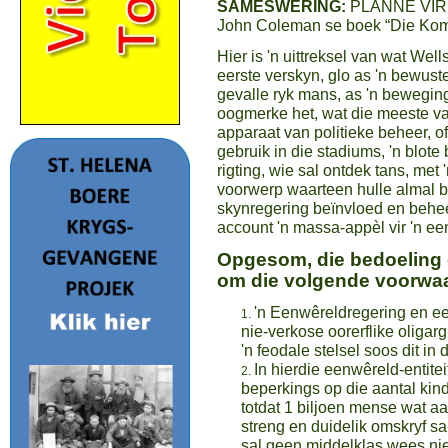
SAMESWERING:
PLANNE VIR '
John Coleman se boek “Die Kom
Hier is 'n uittreksel van wat Wel
eerste verskyn, glo as 'n bewust
gevalle ryk mans, as 'n beweging
oogmerke het, wat die meeste v
apparaat van politieke beheer, of
gebruik in die stadiums, 'n blot
rigting, wie sal ontdek tans, met
voorwerp waarteen hulle almal b
skynregering beïnvloed en behee
account 'n massa-appèl vir 'n e
Opgesom, die bedoeling 
om die volgende voorwaar
'n Eenwêreldregering en e
nie-verkose oorerflike oligargi
'n feodale stelsel soos dit i
In hierdie eenwêreld-entite
beperkings op die aantal kind
totdat 1 biljoen mense wat a
streng en duidelik omskryf sa
sal geen middelklas wees nie