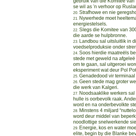
gebruik van die Komitee van
se wil as 'n verhoor op Rusla
Strafhowe en nie geregsho
Nywerhede moet heeltema
energiestelsels.
Slegs die Komitee van 300 
die aarde se hulpbronne.
Landbou sal uitsluitlik i
voedselproduksie onder stre
Soos hierdie maatreëls beg
stede met geweld na afgeleë
om te gaan, sal uitgeroei w
eksperiment wat deur Pol Pot
Genadedood vir terminaal 
Geen stede mag groter wee
die werk van Kalgeri.
Noodsaaklike werkers sal 
hulle is oorbevolk raak. Ande
word en na onderbevolkte st
Minstens 4 miljard “nuttelo
word deur middel van beperk
noodlottige snelwerkende si
Energie, kos en water moet
elite, begin by die Blanke 